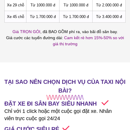
Xe 29 chỗ
Từ 1000.000 đ
Từ 1000.000 đ
Từ 2.000.000 đ
Xe 45 chỗ
Từ 1.700.000 đ
Từ 1.700.000 đ
Từ 3.400.000 đ
Giá TRỌN GÓI
, đã BAO GỒM phí ra, vào bãi đỗ sân bay.
Giá cước các tuyến đường dài:
Cam kết rẻ hơn 15%-50% so với
giá thị trường
TẠI SAO NÊN CHỌN DỊCH VỤ CỦA TAXI NỘI
BÀI?
ĐẶT XE ĐI SÂN BAY SIÊU NHANH
Chỉ với 1 click hoặc một cuộc gọi đặt xe. Nhân
viên trực cuộc gọi 24/24
GIÁ CƯỚC SIÊU RẺ